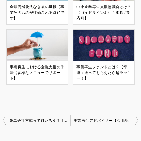
金融円滑化法なき後の世界【事
中小企業再生支援協議会とは？
業そのものが評価される時代で
【ガイドラインよりも柔軟に対
す】
応可】
事業再生における金融支援の手
事業再生ファンドとは？【幸
法【多様なメニューでサポー
運：送ってもらえたら超ラッキ
ト】
ー！】
第二会社方式って何だろう？【免除益課税回避のテクニックです】
事業再生アドバイザー【採用基準：マーケティング思考ができること】
投