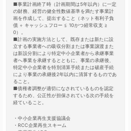
■事業計画終了時（計画期間は5年以内）に一定
の財務、経営の健全性数値基準を満たす事業計
画を作成して、提出すること（ネット有利子負
債 ÷ キャッシュフロー ≦ 10かつ経常収支 ≧
0）。
■計画の実施方法として、既存または新たに設
立する事業者への吸収分割または事業譲渡また
は新設分割により特定中小企業者から承継事業
者へ事業を承継するとともに、事業の承継後、
特定中小企業者を特別清算手続または破産手続
により事業の承継後2年以内に清算するものであ
ること。
■債権者調整が適切になされているものを認定
するため、公正性が担保されている次の手続を
経ていること。
・中小企業再生支援協議会
・RCC企業再生スキーム