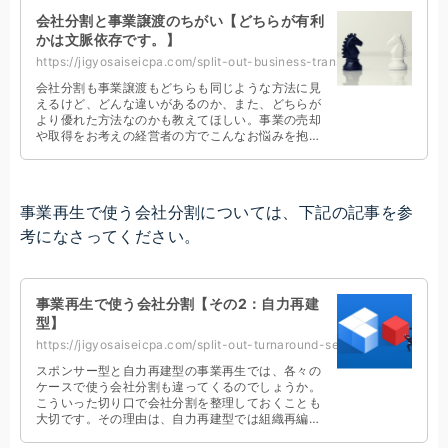
会社分割と事業譲渡のちがい【どちらが有利
かは文脈依存です。】
https://jigyosaiseicpa.com/split-out-business-transfer/
会社分割も事業譲渡もどちらも同じような方法に見
えるけど、どんな違いがあるのか、また、どちらが
より優れた方法なのかも教えてほしい。事業の売却
や取得をお考えの経営者の方でこんなお悩みを抱え
た方は必見です。組織再編に詳しい公認会計士が書
きました。
事業再生で使う会社分割については、下記の記事を参
考になさってください。
事業再生で使う会社分割【その2：自力再建
型】
https://jigyosaiseicpa.com/split-out-turnaround-self-rebuilding/
スポンサー型と自力再建型の事業再生では、各々の
ケースで使う会社分割も違ってくるのでしょうか。
こういった切り口で会社分割を整理しておくことも
大切です。その理由は、自力再建型では組織再編税
制以外に、グループ法人税制の規制を受けるからで