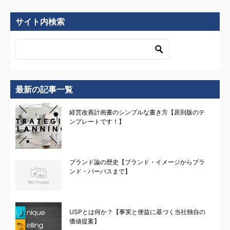
稿
ナ
サイト内検索
ビ
ゲ
ー
シ
最新の記事一覧
ョ
経営改善計画書のシンプルな書き方【原則版のテ
ン
ンプレートです！】
ブランド論の歴史【ブランド・イメージからブラ
ンド・パーパスまで】
USPとは何か？【事実と便益に基づく当社独自の
価値提案】