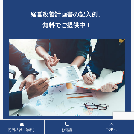
経営改善計画書の記入例、
無料でご提供中！
経営改善計画書の記入例
TOPへ
初回相談（無料）
お電話