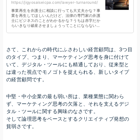
https://jigyosaiseicpa.com/lawyer-turnaround/
事業再生を弁護士に相談に行っても大丈夫かな？事
業を再生してほしいんだけど、法律の専門家の弁護
士にビジネスのことがわかるかな？うちは赤字だか
らいきなり破産させましょうってことにならないの
か心配だな。こんな悩みをお持ちの経営者のための
記事です。
さて、これからの時代にふさわしい経営顧問は、3つ目
のタイプ、つまり、マーケティング思考を身に付けて
いて、デジタル・ツールにも精通しており、従来型と
は違った視点でモノゴトを捉えられる、新しいタイプ
の経営顧問です。
中堅・中小企業の最も弱い所は、業種業態に関わら
ず、マーケティング思考の欠落と、それを支えるデジ
タル・ツールに関する興味のなさです。
そして論理思考をベースとするクリエイティブ発想の
貧弱さです。