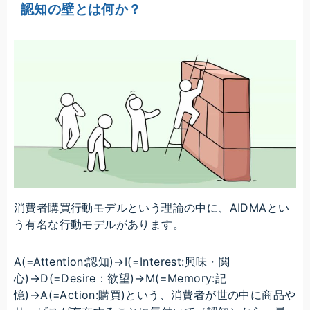
認知の壁とは何か？
消費者購買行動モデルという理論の中に、AIDMAとい
う有名な行動モデルがあります。
A(=Attention:認知)→I(=Interest:興味・関
心)→D(=Desire：欲望)→M(=Memory:記
憶)→A(=Action:購買)という、消費者が世の中に商品や