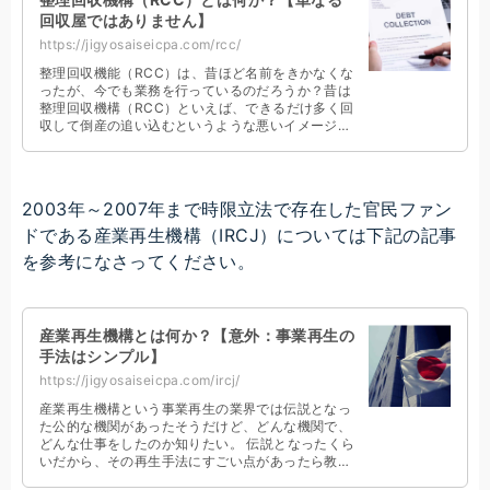
回収屋ではありません】
https://jigyosaiseicpa.com/rcc/
整理回収機能（RCC）は、昔ほど名前をきかなくな
ったが、今でも業務を行っているのだろうか？昔は
整理回収機構（RCC）といえば、できるだけ多く回
収して倒産の追い込むというような悪いイメージし
かなかったけど、実のところどうなんだろうか。
2003年～2007年まで時限立法で存在した官民ファン
ドである産業再生機構（IRCJ）については下記の記事
を参考になさってください。
産業再生機構とは何か？【意外：事業再生の
手法はシンプル】
https://jigyosaiseicpa.com/ircj/
産業再生機構という事業再生の業界では伝説となっ
た公的な機関があったそうだけど、どんな機関で、
どんな仕事をしたのか知りたい。 伝説となったくら
いだから、その再生手法にすごい点があったら教え
てほしい。こんな悩みを持つ経営者にズバリ回答し