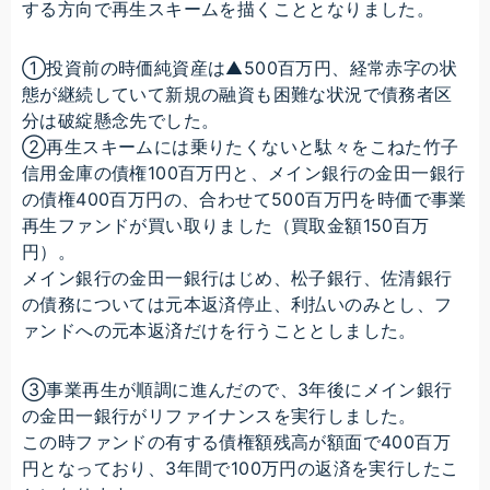
する方向で再生スキームを描くこととなりました。
①投資前の時価純資産は▲500百万円、経常赤字の状
態が継続していて新規の融資も困難な状況で債務者区
分は破綻懸念先でした。
②再生スキームには乗りたくないと駄々をこねた竹子
信用金庫の債権100百万円と、メイン銀行の金田一銀行
の債権400百万円の、合わせて500百万円を時価で事業
再生ファンドが買い取りました（買取金額150百万
円）。
メイン銀行の金田一銀行はじめ、松子銀行、佐清銀行
の債務については元本返済停止、利払いのみとし、フ
ァンドへの元本返済だけを行うこととしました。
③事業再生が順調に進んだので、3年後にメイン銀行
の金田一銀行がリファイナンスを実行しました。
この時ファンドの有する債権額残高が額面で400百万
円となっており、3年間で100万円の返済を実行したこ