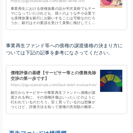
https://jigyosaiseicpa.com/debt-write-off/
事業再生における債権放棄の話が半沢直樹でもテー
マになっていたけれども、我々のような中小企業で
も債権放棄を銀行にお願いすることは可能なのだろ
うか。銀行はその要請を受けて真摯に検討してくれ
るのだろうか。こんな経営者のお悩みにズバリ回答
します。
事業再生ファンド等への債権の譲渡価格の決まり方に
ついては下記の記事を参考になさってください。
債権評価の基礎【サービサー等との債務免除
交渉の第一歩です】
https://jigyosaiseicpa.com/bad-debt-evaluation/
銀行からサービサーや事業再生ファンドへ債権が譲
渡される時に、その債権評価はいったいどのように
行われているのだろう。安く買っているのは想像が
つくけど、評価方法を知って債権の売却額の概算を
算定できれば、サービサーとも上手に交渉できて有
利だよね。