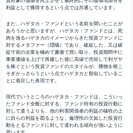
資対象の価値を向上させて最終的にその価値増加分を
利益として獲得するという点では共通しています。
また、ハゲタカ・ファンドという名前を聞いたことが
あろうかと思いますが、ハゲタカ・ファンドとは、死
肉を漁るハゲタカのイメージからきた投資ファンドに
対するメタファー（隠喩）であり、破綻した、又は破
綻寸前の企業を極めて廉価で買い取り、投資期間中に
事業価値を上げて再建した後に高値で売却して利ザヤ
を稼ぐという投資ファンドのスタイルが、獲物を根こ
そぎかっさらうという点でハゲタカと類似しているこ
とに着目した表現です。
現代でいうところのハゲタカ・ファンドは、こういっ
たファンド全般に対する、ファンド特有の投資行動に
対して遣うよりも、他の利害関係者の利益の犠牲の上
に自らの利益を図るような、倫理性の欠如した投資行
動をとるファンドに対して遣われる傾向が強いように
思います。