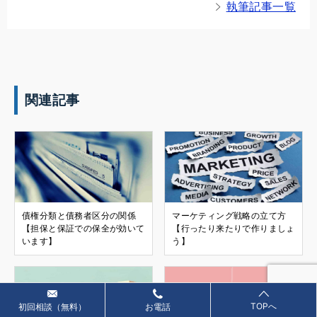
執筆記事一覧
関連記事
債権分類と債務者区分の関係
マーケティング戦略の立て方
【担保と保証での保全が効いて
【行ったり来たりで作りましょ
います】
う】
TOPへ
初回相談（無料）
お電話